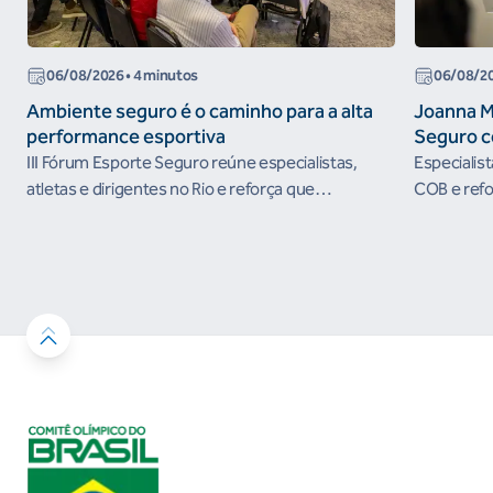
06/08/2026
• 4 minutos
06/08/2
Ambiente seguro é o caminho para a alta
Joanna M
performance esportiva
Seguro c
III Fórum Esporte Seguro reúne especialistas,
Especialis
atletas e dirigentes no Rio e reforça que
COB e refo
ambientes protegidos são condição para o
esportivos
desenvolvimento esportivo e a conquista de
resultados