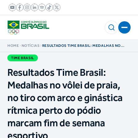
HOME
NOTÍCIAS
RESULTADOS TIME BRASIL: MEDALHAS NO
VÔLEI DE PRAIA, NO TIRO COM ARCO E
GINÁSTICA RÍTMICA PERTO DO PÓDIO MARCAM
TIME BRASIL
FIM DE SEMANA ESPORTIVO
Resultados Time Brasil:
Medalhas no vôlei de praia,
no tiro com arco e ginástica
rítmica perto do pódio
marcam fim de semana
esportivo