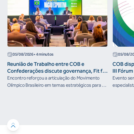
05/08/2026
• 4 minutos
05/08/2
Reunião de Trabalho entre COB e
COB dispo
Confederações discute governança, Fit for
III Fóru
the Future e presença do Brasil em
Encontro reforçou a articulação do Movimento
Evento será
organismos internacionais
Olímpico Brasileiro em temas estratégicos para os
especialist
próximos ciclos
Janeiro