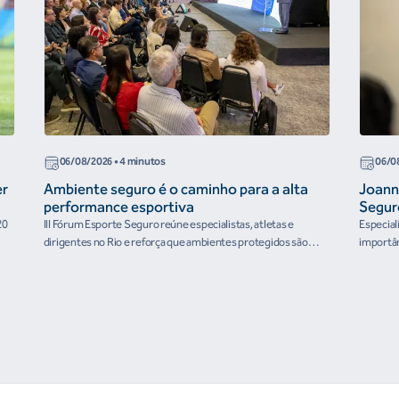
06/08/2026
• 4 minutos
06/0
er
Ambiente seguro é o caminho para a alta
Joann
performance esportiva
Segur
20
III Fórum Esporte Seguro reúne especialistas, atletas e
Especial
dirigentes no Rio e reforça que ambientes protegidos são
importân
condição para o desenvolvimento esportivo e a conquista de
resultados