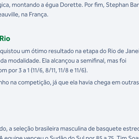
gica, montando a égua Dorette. Por fim, Stephan Ba
auville, na França.
Rio
uistou um ótimo resultado na etapa do Rio de Jane
a modalidade. Ela alcançou a semifinal, mas foi
por 3 a 1 (11/6, 8/11, 11/8 e 11/6).
ho na competição, já que ela havia chega em outras
, a seleção brasileira masculina de basquete estre
. A equipe venceu o Sudão do Sul por 85 a 75. Tim Soa