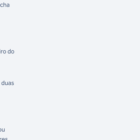
rcha
iro do
 duas
ou
res