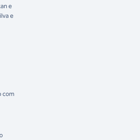
tan e
ilva e
a
io com
no