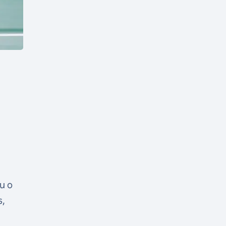
u o
s,