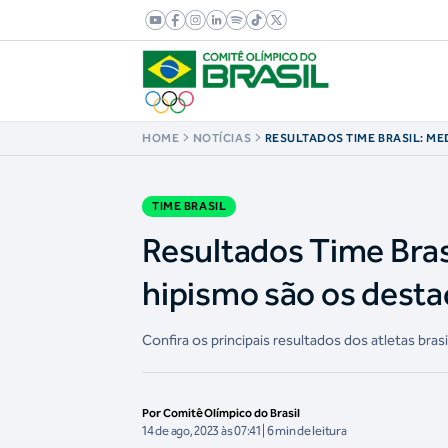
HOME
NOTÍCIAS
RESULTADOS TIME BRASIL: M
BADMINTON E NO HIPISMO SÃ
DO FIM DE SEMANA
TIME BRASIL
Resultados Time Bras
hipismo são os dest
Confira os principais resultados dos atletas bras
Por Comitê Olímpico do Brasil
14 de ago, 2023 às 07:41 | 6 min de leitura