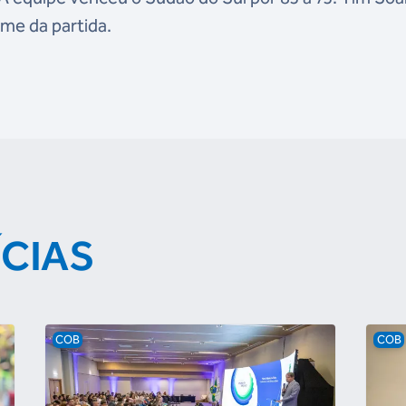
ome da partida.
ÍCIAS
COB
COB