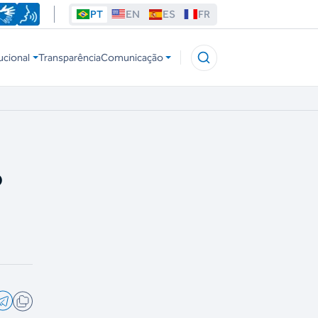
PT
EN
ES
FR
ucional
Transparência
Comunicação
o