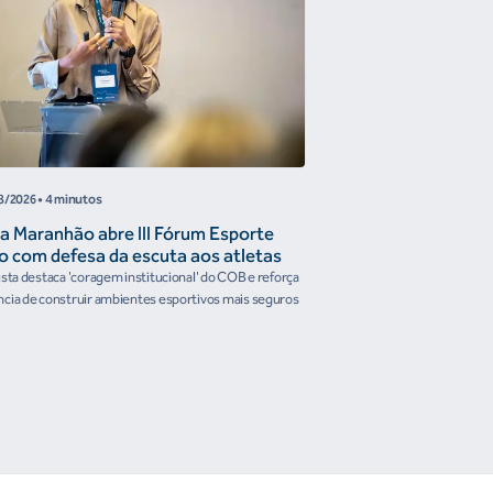
8/2026
• 4 minutos
05/08/2026
• 4 minutos
a Maranhão abre III Fórum Esporte
Reunião de Trabal
o com defesa da escuta aos atletas
Confederações disc
the Future e prese
ista destaca 'coragem institucional' do COB e reforça
Encontro reforçou a artic
organismos intern
cia de construir ambientes esportivos mais seguros
Brasileiro em temas estrat