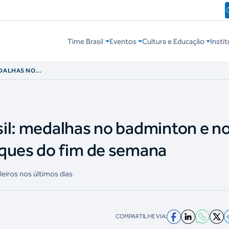
Time Brasil
Eventos
Cultura e Educação
Instit
EDALHAS NO
O OS DESTAQUES
il: medalhas no badminton e n
aques do fim de semana
ileiros nos últimos dias
COMPARTILHE VIA: