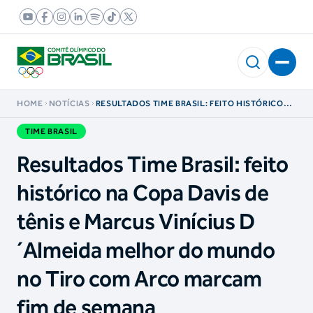
HOME
NOTÍCIAS
RESULTADOS TIME BRASIL: FEITO HISTÓRICO
NA COPA DAVIS DE TÊNIS E MARCUS VINÍCIUS D
´ALMEIDA MELHOR DO MUNDO NO TIRO COM
TIME BRASIL
ARCO MARCAM FIM DE SEMANA
Resultados Time Brasil: feito
histórico na Copa Davis de
tênis e Marcus Vinícius D
´Almeida melhor do mundo
no Tiro com Arco marcam
fim de semana