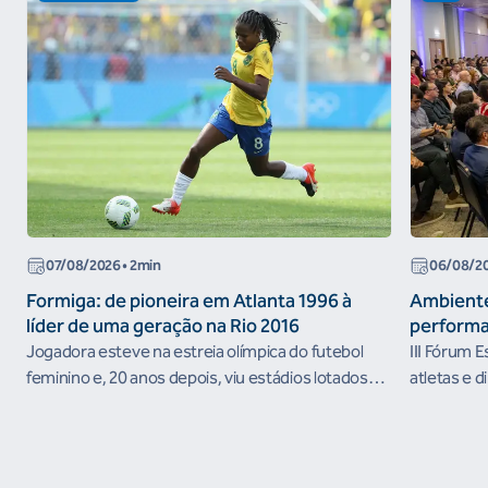
07/08/2026
• 2min
06/08/2
Formiga: de pioneira em Atlanta 1996 à
Ambiente
líder de uma geração na Rio 2016
performa
Jogadora esteve na estreia olímpica do futebol
III Fórum 
feminino e, 20 anos depois, viu estádios lotados
atletas e d
nos Jogos Olímpicos no Brasil
ambientes 
desenvolvi
resultados