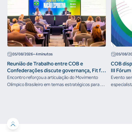
05/08/2026
• 4 minutos
05/08/2
Reunião de Trabalho entre COB e
COB dispo
Confederações discute governança, Fit for
III Fóru
the Future e presença do Brasil em
Encontro reforçou a articulação do Movimento
Evento será
organismos internacionais
Olímpico Brasileiro em temas estratégicos para os
especialist
próximos ciclos
Janeiro