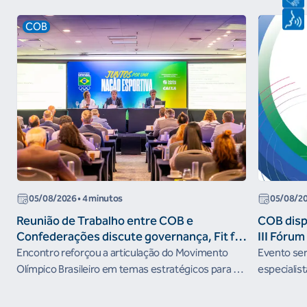
COB
05/08/2026
• 4 minutos
05/08/2
Reunião de Trabalho entre COB e
COB dispo
Confederações discute governança, Fit for
III Fóru
the Future e presença do Brasil em
Encontro reforçou a articulação do Movimento
Evento será
organismos internacionais
Olímpico Brasileiro em temas estratégicos para os
especialist
próximos ciclos
Janeiro