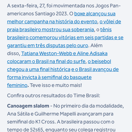
A sexta-feira, 27, foi movimentada nos Jogos Pan-
americanos Santiago 2023. O
boxe alcançou sua
melhor campanha na história do evento
,
o vôlei de
praia brasileiro mostrou sua soberania
, o
tênis
brasileiro comemorou vitórias em seis partidas e se
garantiu em três disputas pelo ouro
. Além
disso,
Tatiana Weston-Webb e Aline Adisaka
colocaram o Brasil na final do surfe
,
o beisebol
chegou a uma final histórica
e o Brasil avançou de
forma invicta à semifinal do basquete
feminino
.
Teve isso e muito mais!
Confira outros resultados do Time Brasil:
Canoagem slalom
- No primeiro dia da modalidade,
Ana Sátila e Guilherme Mapelli avançaram para
semifinal do K1 Cross. A brasileira passou com o
tempo de 52s65, enquanto seu colega registrou