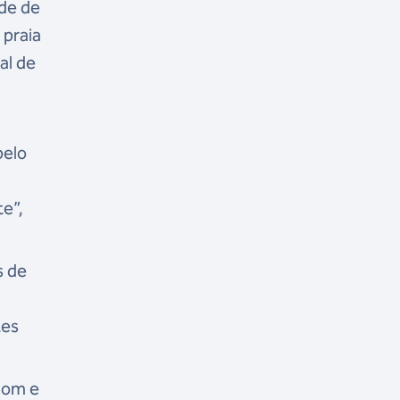
ade de
 praia
al de
pelo
te”,
s de
tes
alom e