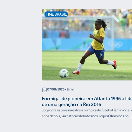
TIME BRASIL
07/08/2026
• 2min
Formiga: de pioneira em Atlanta 1996 à líd
de uma geração na Rio 2016
Jogadora esteve na estreia olímpica do futebol feminino e, 
anos depois, viu estádios lotados nos Jogos Olímpicos no
Brasil