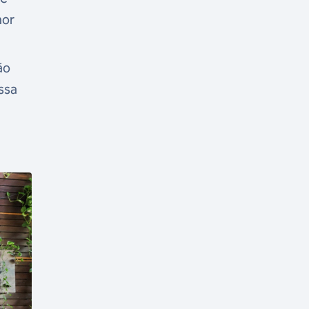
hor
ão
ssa