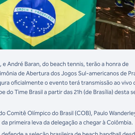
 e André Baran, do beach tennis, terão a honra de
erimônia de Abertura dos Jogos Sul-americanos de Pr
gura oficialmente o evento terá transmissão ao vivo 
e do Time Brasil a partir das 21h (de Brasília) desta s
 do Comitê Olímpico do Brasil (COB), Paulo Wanderle
 da primeira leva da delegação a chegar à Colômbia.
e defende a seleção brasileira de beach handball des