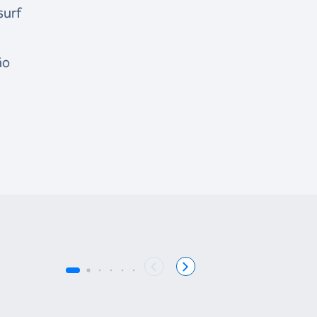
surf
ão