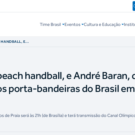
Time Brasil
Eventos
Cultura e Educação
Instit
 HANDBALL, E
NIS, SERÃO OS
 EM SANTA MARTA
beach handball, e André Baran, 
os porta-bandeiras do Brasil em
de Praia será às 21h (de Brasília) e terá transmissão do Canal Olímpic