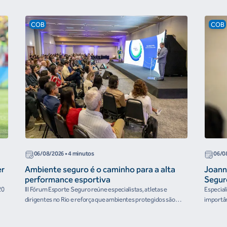
COB
COB
06/08/2026
• 4 minutos
06/0
er
Ambiente seguro é o caminho para a alta
Joann
performance esportiva
Segur
20
III Fórum Esporte Seguro reúne especialistas, atletas e
Especial
dirigentes no Rio e reforça que ambientes protegidos são
importân
condição para o desenvolvimento esportivo e a conquista de
resultados