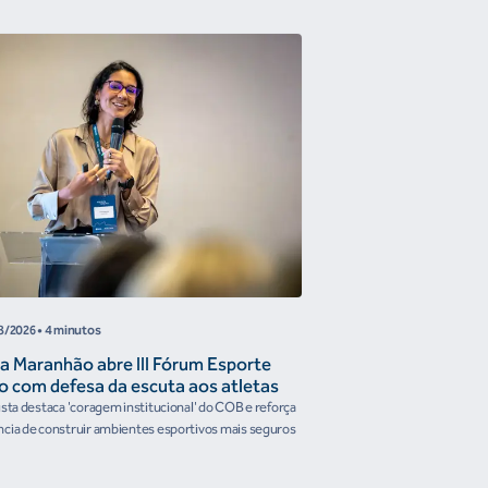
COB
8/2026
• 4 minutos
05/08/2026
• 4 minutos
a Maranhão abre III Fórum Esporte
Reunião de Trabal
o com defesa da escuta aos atletas
Confederações disc
the Future e prese
ista destaca 'coragem institucional' do COB e reforça
Encontro reforçou a artic
organismos intern
cia de construir ambientes esportivos mais seguros
Brasileiro em temas estrat