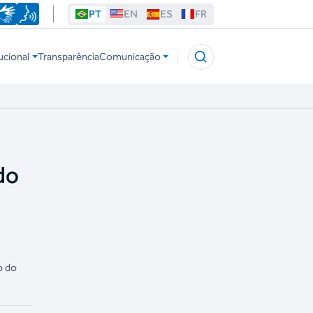
PT
EN
ES
FR
ucional
Transparência
Comunicação
do
o do