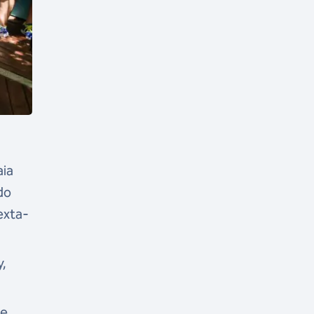
aia
do
exta-
y,
de