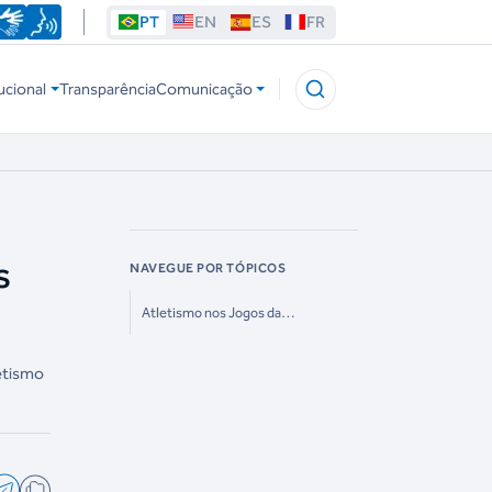
PT
EN
ES
FR
ucional
Transparência
Comunicação
s
NAVEGUE POR TÓPICOS
Atletismo nos Jogos da
Juventude
letismo