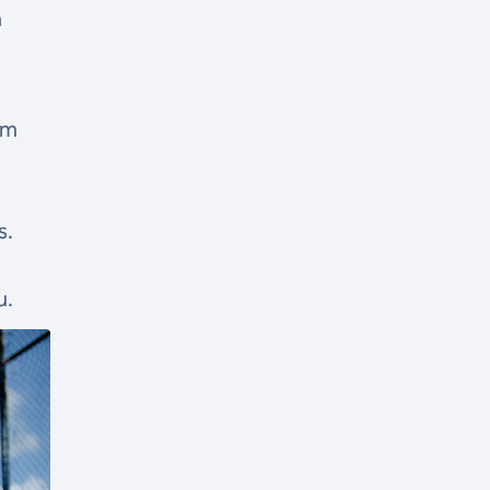
m
om
s.
u.