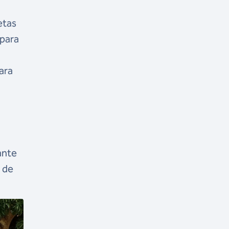
etas
 para
ara
ante
4 de