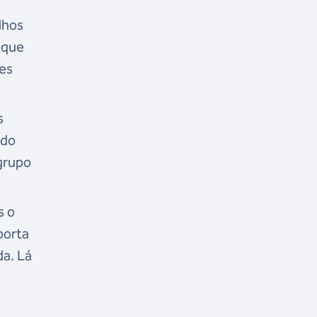
lhos
 que
ões
s
 do
grupo
s o
porta
da. Lá