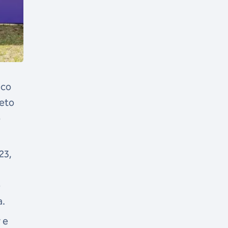
uco
jeto
o
23,
e
a.
 e