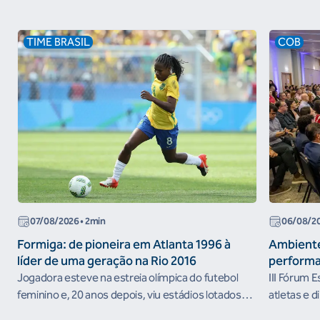
TIME BRASIL
COB
07/08/2026
• 2min
06/08/2
Formiga: de pioneira em Atlanta 1996 à
Ambiente
líder de uma geração na Rio 2016
performa
Jogadora esteve na estreia olímpica do futebol
III Fórum 
feminino e, 20 anos depois, viu estádios lotados
atletas e d
nos Jogos Olímpicos no Brasil
ambientes 