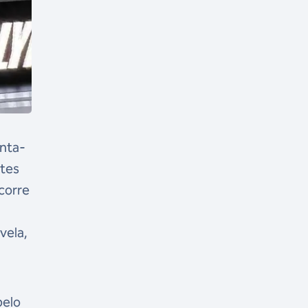
inta-
rtes
corre
vela,
pelo