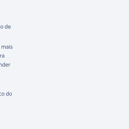
co de
 mais
ra
nder
co do