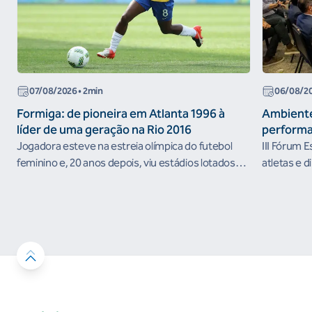
07/08/2026
• 2min
06/08/2
Formiga: de pioneira em Atlanta 1996 à
Ambiente
líder de uma geração na Rio 2016
performa
Jogadora esteve na estreia olímpica do futebol
III Fórum 
feminino e, 20 anos depois, viu estádios lotados
atletas e d
nos Jogos Olímpicos no Brasil
ambientes 
desenvolvi
resultados