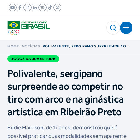
HOME
NOTÍCIAS
POLIVALENTE, SERGIPANO SURPREENDE AO
COMPETIR NO TIRO COM ARCO E NA GINÁSTICA
ARTÍSTICA EM RIBEIRÃO PRETO
JOGOS DA JUVENTUDE
Polivalente, sergipano
surpreende ao competir no
tiro com arco e na ginástica
artística em Ribeirão Preto
Eddie Harrison, de 17 anos, demonstrou que é
possível praticar duas modalidades sem aparente