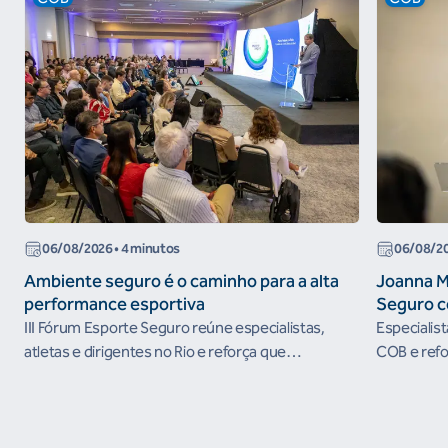
06/08/2026
• 4 minutos
06/08/2
Ambiente seguro é o caminho para a alta
Joanna M
performance esportiva
Seguro c
III Fórum Esporte Seguro reúne especialistas,
Especialis
atletas e dirigentes no Rio e reforça que
COB e refo
ambientes protegidos são condição para o
esportivos
desenvolvimento esportivo e a conquista de
resultados