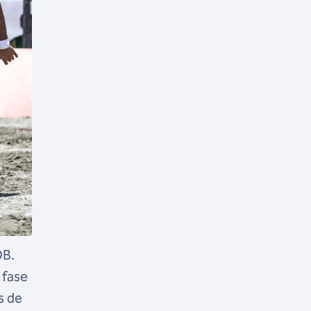
OB.
 fase
s de