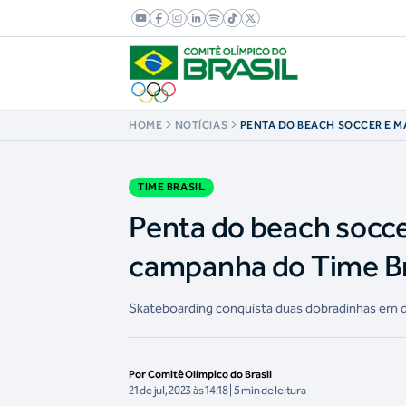
HOME
NOTÍCIAS
PENTA DO BEACH SOCCER E MA
MEDALHAS ENCERRAM CAMPA
BRASIL EM SANTA MARTA 2023
TIME BRASIL
Penta do beach socce
campanha do Time Br
Skateboarding conquista duas dobradinhas em d
Por Comitê Olímpico do Brasil
21 de jul, 2023 às 14:18 | 5 min de leitura