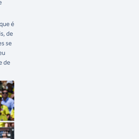
e
rque é
s, de
es se
eu
e de