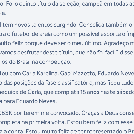
nho. Foi o quinto título da seleção, campeã em todas a
je.
sil tem novos talentos surgindo. Consolida também o
ra o futebol de areia como um possível esporte olím
uito feliz porque deve ser o meu último. Agradeço 
mos desfrutar deste título, que não foi fácil”, disse
ulos do Brasil na competição.
ou com Carla Karolina, Gabi Mazetto, Eduardo Neve
 das posições da fase classificatória, mas ficou tud
 seguida de Carla, que completa 18 anos neste sábad
ta para Eduardo Neves.
 CBSK por terem me convocado. Graças a Deus conse
completa na primeira volta. Estou bem feliz com esse
 a conta. Estou muito feliz de ter representado o Bra