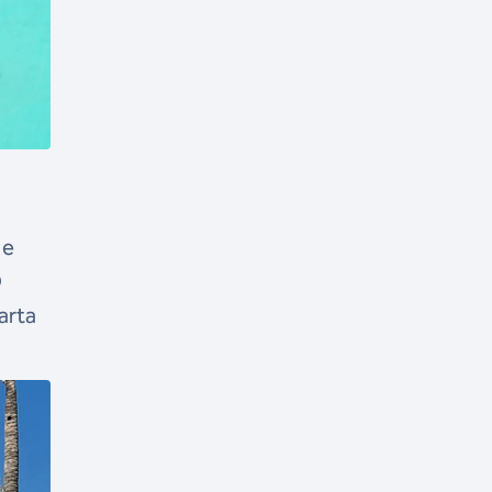
 e
O
arta