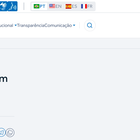
PT
EN
ES
FR
ucional
Transparência
Comunicação
am