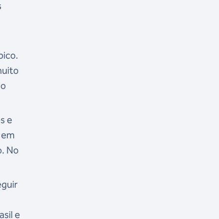
s
pico.
muito
 o
s e
o em
o. No
guir
sil e