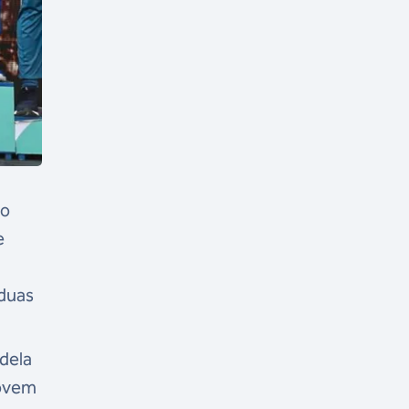
do
e
duas
dela
jovem