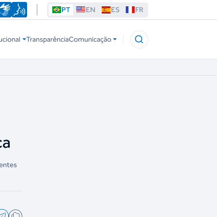
PT
EN
ES
FR
ucional
Transparência
Comunicação
ca
dentes