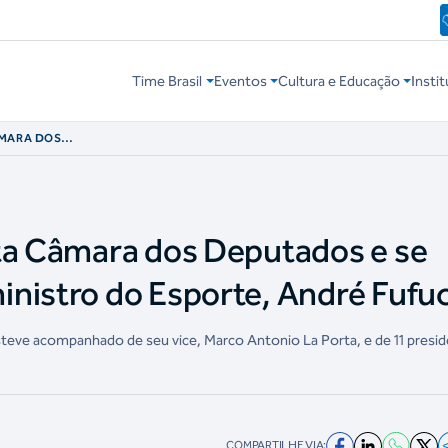
Time Brasil
Eventos
Cultura e Educação
Instit
ÂMARA DOS
COM NOVO
É FUFUCA
ta Câmara dos Deputados e se
nistro do Esporte, André Fufu
esteve acompanhado de seu vice, Marco Antonio La Porta, e de 11 presi
COMPARTILHE VIA: