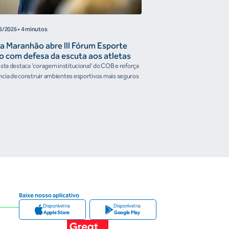
8/2026
• 4 minutos
05/08/2026
• 4 minutos
a Maranhão abre III Fórum Esporte
Reunião de Trabal
o com defesa da escuta aos atletas
Confederações disc
the Future e prese
ista destaca 'coragem institucional' do COB e reforça
Encontro reforçou a artic
organismos intern
cia de construir ambientes esportivos mais seguros
Brasileiro em temas estrat
Baixe nosso aplicativo
Disponível na
Disponível na
Apple Store
Google Play