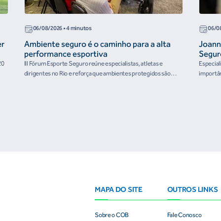
06/08/2026
• 4 minutos
06/0
er
Ambiente seguro é o caminho para a alta
Joann
performance esportiva
Segur
20
III Fórum Esporte Seguro reúne especialistas, atletas e
Especial
dirigentes no Rio e reforça que ambientes protegidos são
importân
condição para o desenvolvimento esportivo e a conquista de
resultados
MAPA DO SITE
OUTROS LINKS
Sobre o COB
Fale Conosco