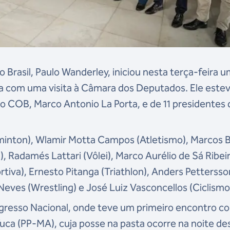
Brasil, Paulo Wanderley, iniciou nesta terça-feira 
a com uma visita à Câmara dos Deputados. Ele este
 COB, Marco Antonio La Porta, e de 11 presidentes 
minton), Wlamir Motta Campos (Atletismo), Marcos B
), Radamés Lattari (Vôlei), Marco Aurélio de Sá Ribei
rtiva), Ernesto Pitanga (Triathlon), Anders Pettersso
Neves (Wrestling) e José Luiz Vasconcellos (Ciclismo
gresso Nacional, onde teve um primeiro encontro c
uca (PP-MA), cuja posse na pasta ocorre na noite de