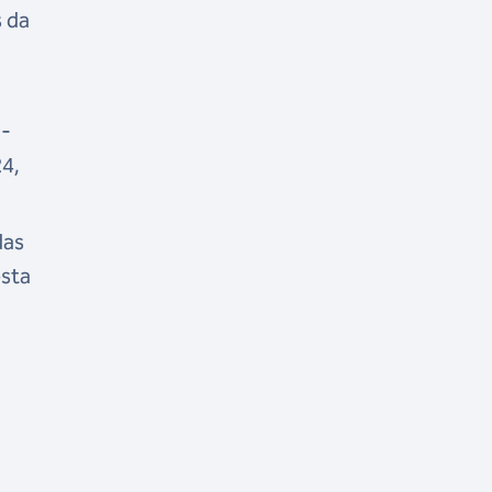
s da
n-
24,
das
esta