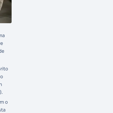
uma
ve
de
rito
ro
n
).
om o
sta