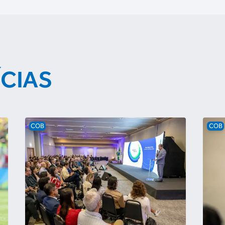
ÍCIAS
COB
COB