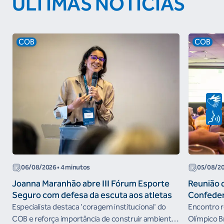
ÚLTIMAS NOTÍCIAS
COB
COB
06/08/2026
• 4 minutos
05/08/2
Joanna Maranhão abre III Fórum Esporte
Reunião 
Seguro com defesa da escuta aos atletas
Confeder
the Futur
Especialista destaca 'coragem institucional' do
Encontro r
organism
COB e reforça importância de construir ambientes
Olímpico B