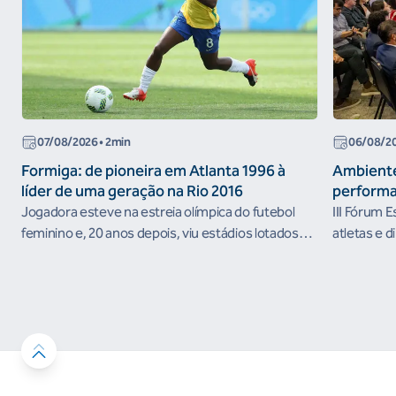
07/08/2026
• 2min
06/08/2
Formiga: de pioneira em Atlanta 1996 à
Ambiente
líder de uma geração na Rio 2016
performa
Jogadora esteve na estreia olímpica do futebol
III Fórum 
feminino e, 20 anos depois, viu estádios lotados
atletas e d
nos Jogos Olímpicos no Brasil
ambientes 
desenvolvi
resultados