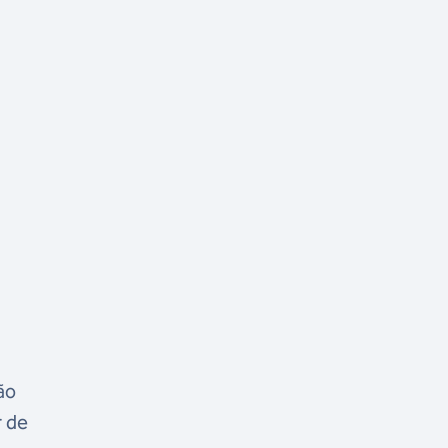
ão
r de