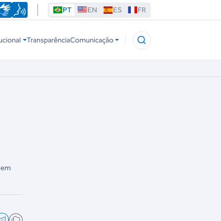
PT
EN
ES
FR
ucional
Transparência
Comunicação
m em