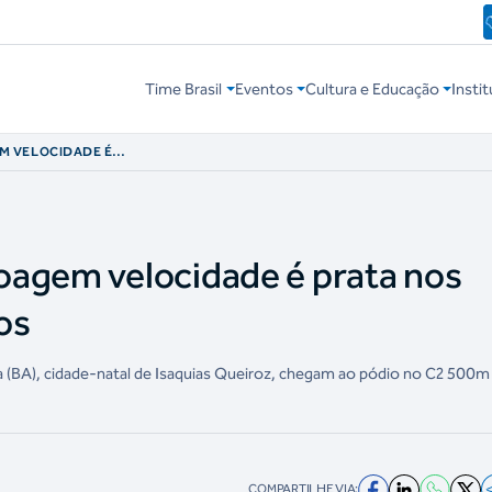
Time Brasil
Eventos
Cultura e Educação
Instit
M VELOCIDADE É
ICANOS
oagem velocidade é prata nos
os
aba (BA), cidade-natal de Isaquias Queiroz, chegam ao pódio no C2 500
COMPARTILHE VIA: