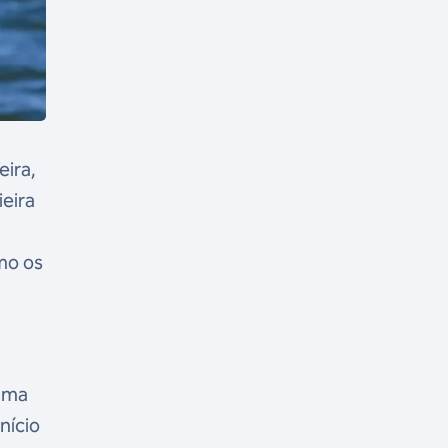
eira,
ieira
mo os
 uma
nício