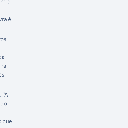
am e
vra é
ros
da
lha
as
. “A
elo
o que