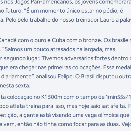
tas nos Jogos Pan-americanos, os jovens comemorar
no futuro. “É um momento único estar no pódio, é
 Pelo belo trabalho do nosso treinador Lauro a pala
 Canadá com o ouro e Cuba com o bronze. Os brasilei
 “Saímos um pouco atrasados na largada, mas
 segundo lugar. Tivemos adversários fortes dentro 
ue era chegar nas primeiras colocações. Essa meda
iariamente”, analisou Felipe. O Brasil disputou outr
nesta sexta.
nta colocação no K1 500m com o tempo de 1min55s41
 atleta treina para isso, mas hoje saio satisfeita. P
etição, a gente está visando uma vaga olímpica que
e vem, então não tinha como focar para as duas. Vej