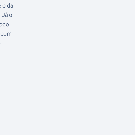
eio da
 Já o
todo
z com
e