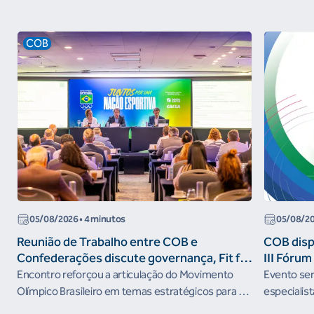
COB
05/08/2026
• 4 minutos
05/08/2
Reunião de Trabalho entre COB e
COB dispo
Confederações discute governança, Fit for
III Fóru
the Future e presença do Brasil em
Encontro reforçou a articulação do Movimento
Evento será
organismos internacionais
Olímpico Brasileiro em temas estratégicos para os
especialist
próximos ciclos
Janeiro