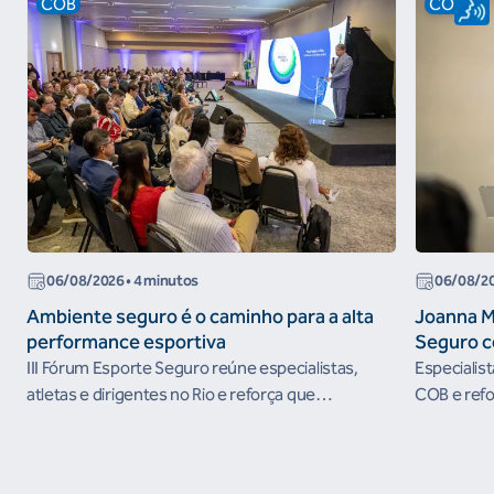
COB
COB
06/08/2026
• 4 minutos
06/08/2
Ambiente seguro é o caminho para a alta
Joanna M
performance esportiva
Seguro c
III Fórum Esporte Seguro reúne especialistas,
Especialis
atletas e dirigentes no Rio e reforça que
COB e refo
ambientes protegidos são condição para o
esportivos
desenvolvimento esportivo e a conquista de
resultados