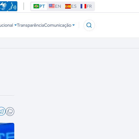
PT
EN
ES
FR
ucional
Transparência
Comunicação