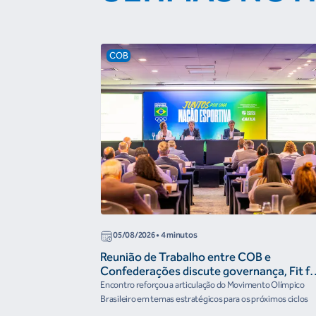
COB
05/08/2026
• 4 minutos
Reunião de Trabalho entre COB e
Confederações discute governança, Fit fo
the Future e presença do Brasil em
Encontro reforçou a articulação do Movimento Olímpico
organismos internacionais
Brasileiro em temas estratégicos para os próximos ciclos