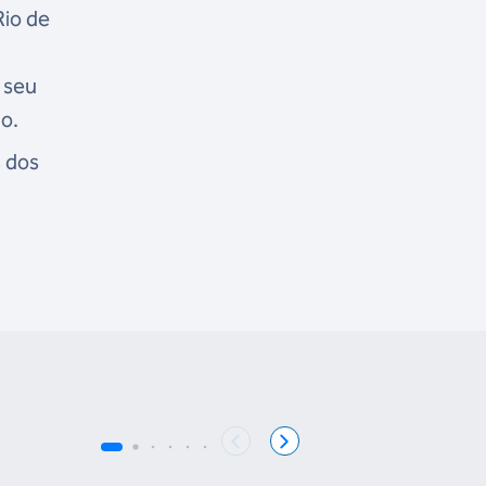
Rio de
 seu
do.
s dos