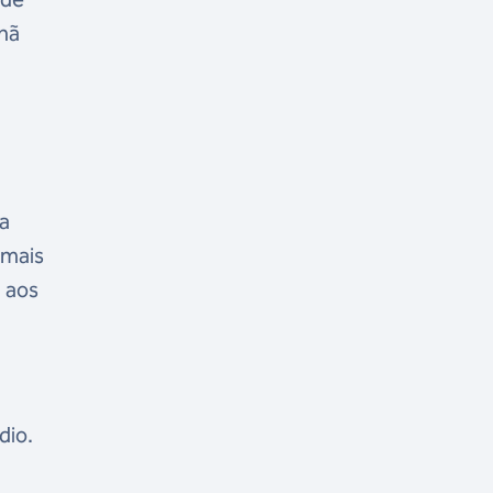
nhã
da
 mais
 aos
dio.