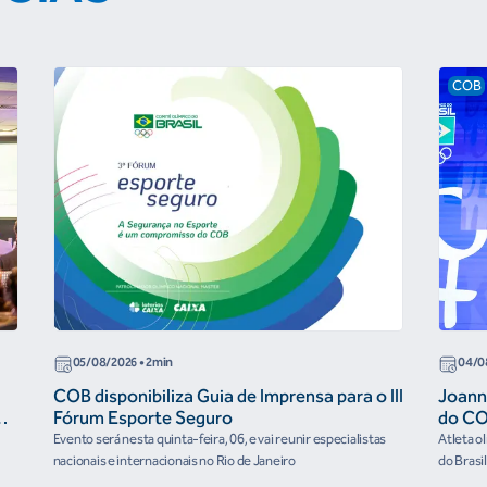
COB
05/08/2026
• 2min
04/0
COB disponibiliza Guia de Imprensa para o III
Joann
r
Fórum Esporte Seguro
do CO
“cora
Evento será nesta quinta-feira, 06, e vai reunir especialistas
Atleta o
nacionais e internacionais no Rio de Janeiro
do Brasi
culturai