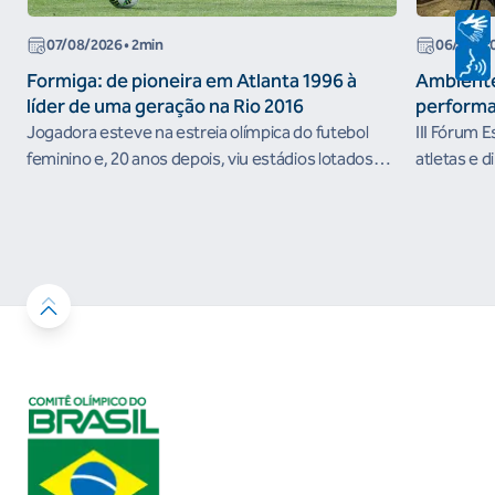
07/08/2026
• 2min
06/08/2
Formiga: de pioneira em Atlanta 1996 à
Ambiente
líder de uma geração na Rio 2016
performa
Jogadora esteve na estreia olímpica do futebol
III Fórum 
feminino e, 20 anos depois, viu estádios lotados
atletas e d
nos Jogos Olímpicos no Brasil
ambientes 
desenvolvi
resultados