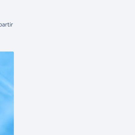
a
artir
O