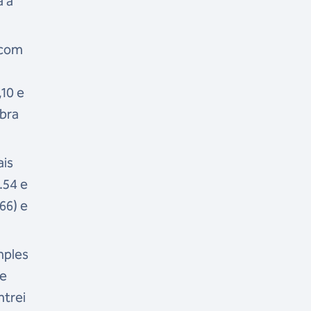
a a
 com
10 e
obra
ais
.54 e
66) e
mples
ue
ntrei