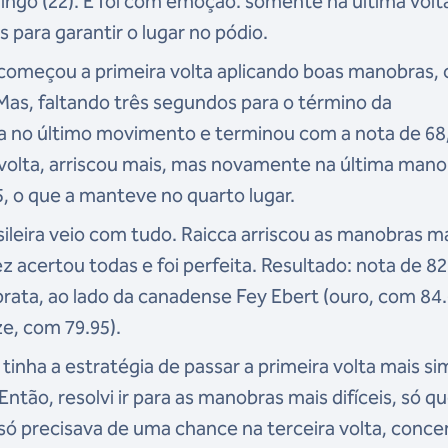
go (22). E foi com emoção: somente na última volt
s para garantir o lugar no pódio.
 começou a primeira volta aplicando boas manobras,
Mas, faltando três segundos para o término da
a no último movimento e terminou com a nota de 68,
 volta, arriscou mais, mas novamente na última man
, o que a manteve no quarto lugar.
sileira veio com tudo. Raicca arriscou as manobras m
z acertou todas e foi perfeita. Resultado: nota de 82
rata, ao lado da canadense Fey Ebert (ouro, com 84.
e, com 79.95).
inha a estratégia de passar a primeira volta mais si
ntão, resolvi ir para as manobras mais difíceis, só q
só precisava de uma chance na terceira volta, conce