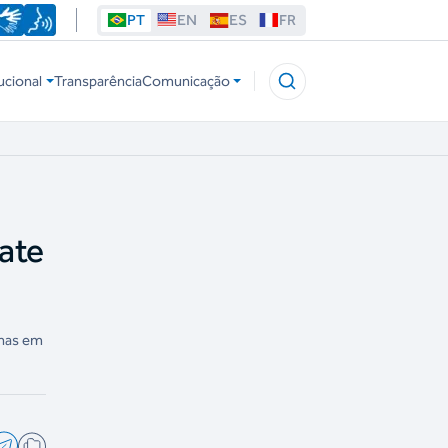
PT
EN
ES
FR
ucional
Transparência
Comunicação
kate
lhas em