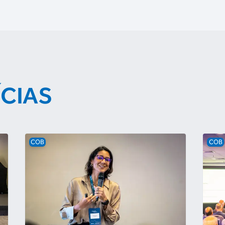
ÍCIAS
COB
COB