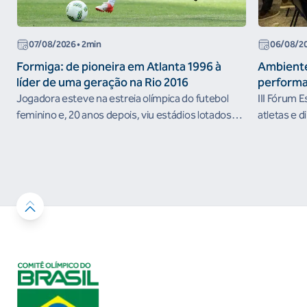
07/08/2026
• 2min
06/08/2
Formiga: de pioneira em Atlanta 1996 à
Ambiente
líder de uma geração na Rio 2016
performa
Jogadora esteve na estreia olímpica do futebol
III Fórum 
feminino e, 20 anos depois, viu estádios lotados
atletas e d
nos Jogos Olímpicos no Brasil
ambientes 
desenvolvi
resultados