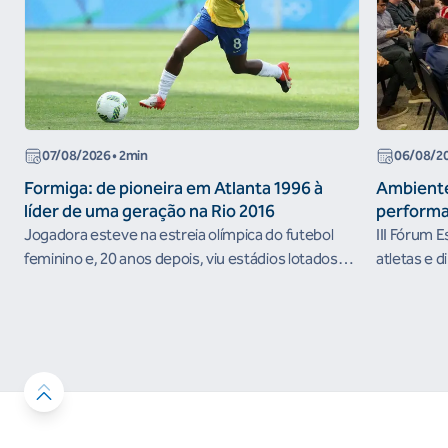
07/08/2026
• 2min
06/08/2
Formiga: de pioneira em Atlanta 1996 à
Ambiente
líder de uma geração na Rio 2016
performa
Jogadora esteve na estreia olímpica do futebol
III Fórum 
feminino e, 20 anos depois, viu estádios lotados
atletas e d
nos Jogos Olímpicos no Brasil
ambientes 
desenvolvi
resultados