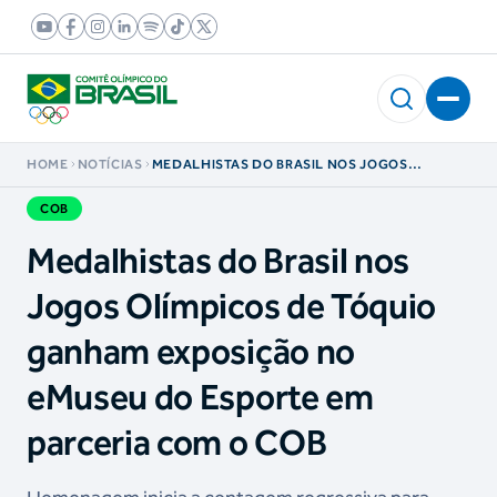
HOME
NOTÍCIAS
MEDALHISTAS DO BRASIL NOS JOGOS
OLÍMPICOS DE TÓQUIO GANHAM EXPOSIÇÃO
NO EMUSEU DO ESPORTE EM PARCERIA COM O
COB
COB
Medalhistas do Brasil nos
Jogos Olímpicos de Tóquio
ganham exposição no
eMuseu do Esporte em
parceria com o COB