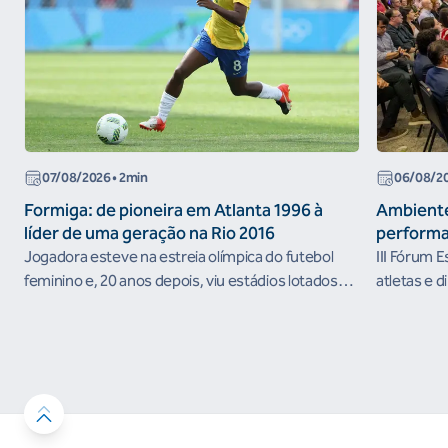
07/08/2026
• 2min
06/08/2
Formiga: de pioneira em Atlanta 1996 à
Ambiente
líder de uma geração na Rio 2016
performa
Jogadora esteve na estreia olímpica do futebol
III Fórum 
feminino e, 20 anos depois, viu estádios lotados
atletas e d
nos Jogos Olímpicos no Brasil
ambientes 
desenvolvi
resultados