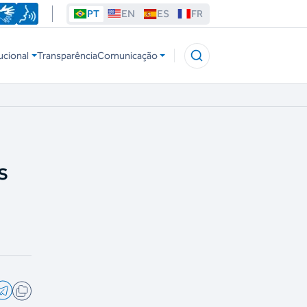
PT
EN
ES
FR
ucional
Transparência
Comunicação
s