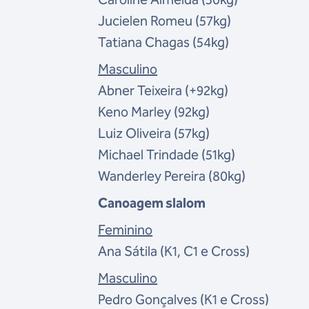
Jucielen Romeu (57kg)
Tatiana Chagas (54kg)
Masculino
Abner Teixeira (+92kg)
Keno Marley (92kg)
Luiz Oliveira (57kg)
Michael Trindade (51kg)
Wanderley Pereira (80kg)
Canoagem slalom
Feminino
Ana Sátila (K1,
C1 e
Cross)
Masculino
Pedro Gonçalves (K1 e
C
ross)