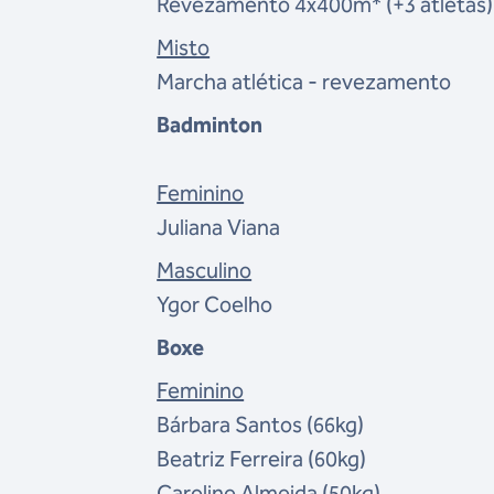
Revezamento 4x400m* (+3 atletas)
Misto
Marcha atlética - revezamento
Badminton
Feminino
Juliana Viana
Masculino
Ygor Coelho
Boxe
Feminino
Bárbara Santos (66kg)
Beatriz Ferreira (60kg)
Caroline Almeida (50kg)