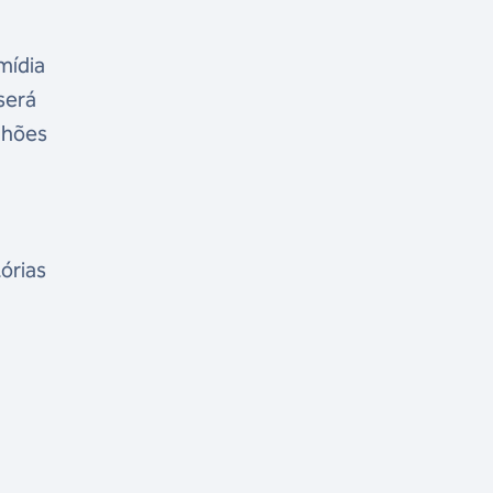
mídia
será
lhões
órias