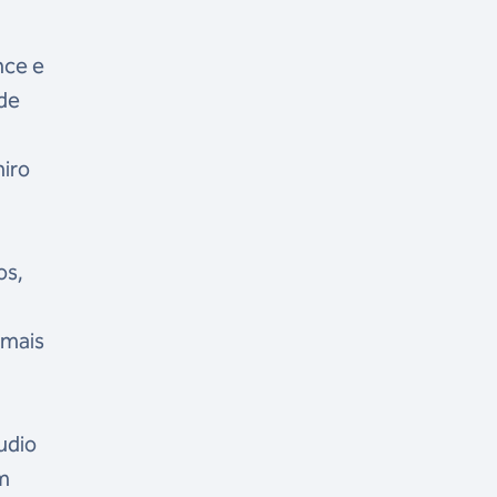
nce e
 de
iro
os,
 mais
udio
ém