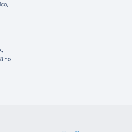
ico,
k,
48 no