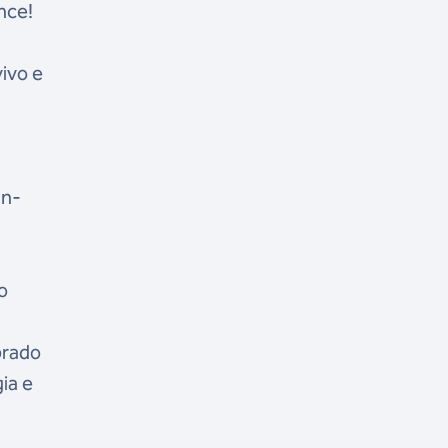
nce!
vivo e
an-
o
brado
ia e