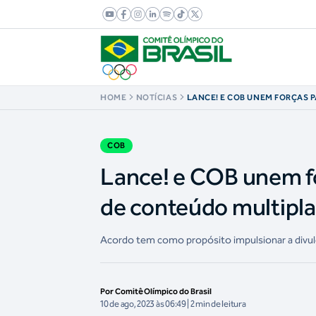
HOME
NOTÍCIAS
LANCE! E COB UNEM FORÇAS 
DISTRIBUIÇÃO DE CONTEÚDO
COB
Lance! e COB unem fo
de conteúdo multipl
Acordo tem como propósito impulsionar a divul
Por Comitê Olímpico do Brasil
10 de ago, 2023 às 06:49 | 2 min de leitura