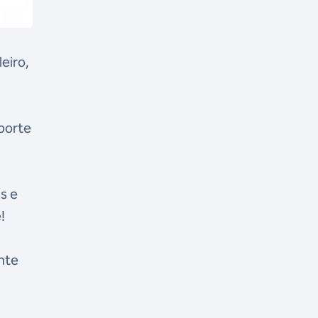
eiro,
sporte
s e
!
ente