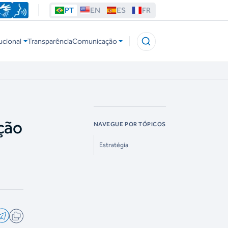
PT
EN
ES
FR
ucional
Transparência
Comunicação
ção
NAVEGUE POR TÓPICOS
Estratégia