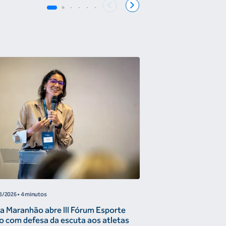
COB
8/2026
• 4 minutos
05/08/2026
• 4 minutos
a Maranhão abre III Fórum Esporte
Reunião de Trabal
o com defesa da escuta aos atletas
Confederações disc