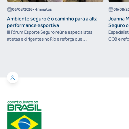
06/08/2026
• 4 minutos
06/08/2
Ambiente seguro é o caminho para a alta
Joanna M
performance esportiva
Seguro c
III Fórum Esporte Seguro reúne especialistas,
Especialis
atletas e dirigentes no Rio e reforça que
COB e refo
ambientes protegidos são condição para o
esportivos
desenvolvimento esportivo e a conquista de
resultados