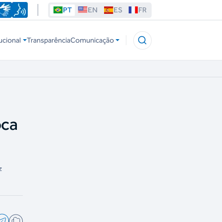
PT
EN
ES
FR
ucional
Transparência
Comunicação
oca
z