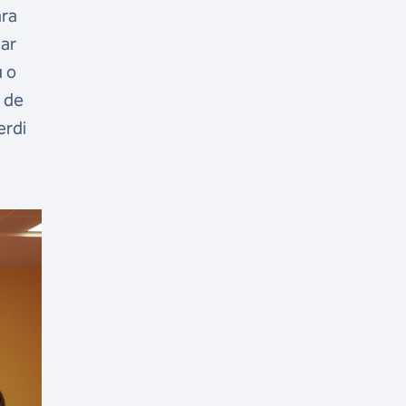
ara
car
u o
 de
erdi