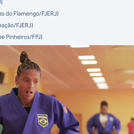
J)
tas do Flamengo/FJERJ)
Reação/FJERJ)
be Pinheiros/FPJ)