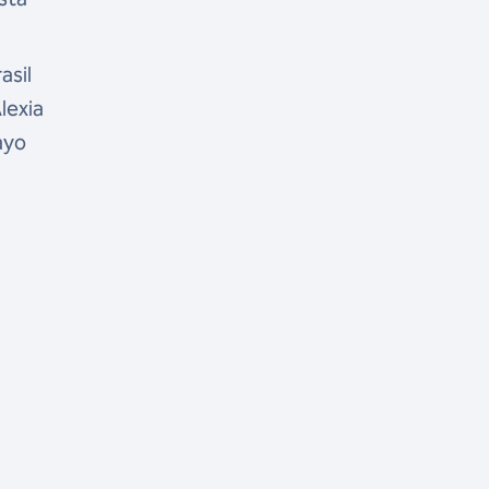
asil
Alexia
ayo