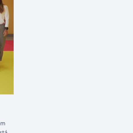
 em
stá