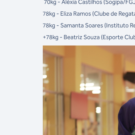
70kg - Aléxia Castilhos (Sogipa/FG
78kg - Eliza Ramos (Clube de Rega
78kg - Samanta Soares (Instituto 
+78kg - Beatriz Souza (Esporte Clu