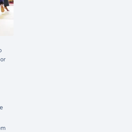
o
ior
de
 em