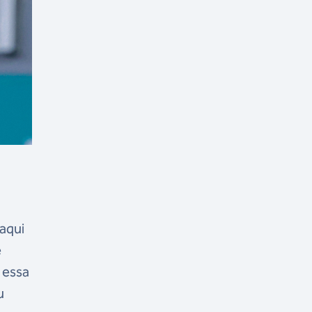
daqui
e
 essa
u