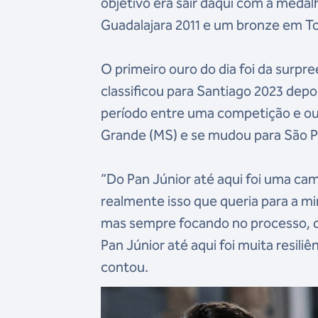
objetivo era sair daqui com a meda
Guadalajara 2011 e um bronze em To
O primeiro ouro do dia foi da surp
classificou para Santiago 2023 depo
período entre uma competição e out
Grande (MS) e se mudou para São P
“Do Pan Júnior até aqui foi uma cam
realmente isso que queria para a m
mas sempre focando no processo, q
Pan Júnior até aqui foi muita resiliê
contou.