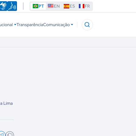
PT
EN
ES
FR
ucional
Transparência
Comunicação
da Lima