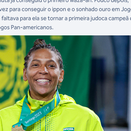
uta já conseguiu o primeiro waza-ari. Pouco depois,
 vez para conseguir o ippon e o sonhado ouro em Jo
faltava para ela se tornar a primeira judoca campeã
Jogos Pan-americanos.