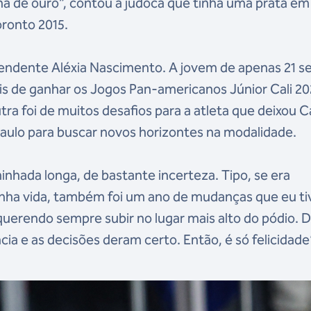
lha de ouro”, contou a judoca que tinha uma prata em
ronto 2015.
reendente Aléxia Nascimento. A jovem de apenas 21 s
is de ganhar os Jogos Pan-americanos Júnior Cali 20
ra foi de muitos desafios para a atleta que deixou
aulo para buscar novos horizontes na modalidade.
inhada longa, de bastante incerteza. Tipo, se era
inha vida, também foi um ano de mudanças que eu ti
uerendo sempre subir no lugar mais alto do pódio. 
ncia e as decisões deram certo. Então, é só felicidade