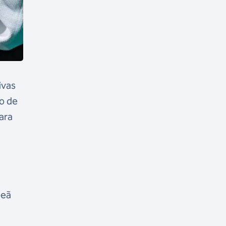
ivas
o de
ara
peã