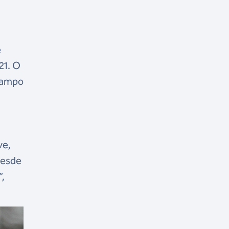
e
21. O
 Campo
ve,
Desde
”,