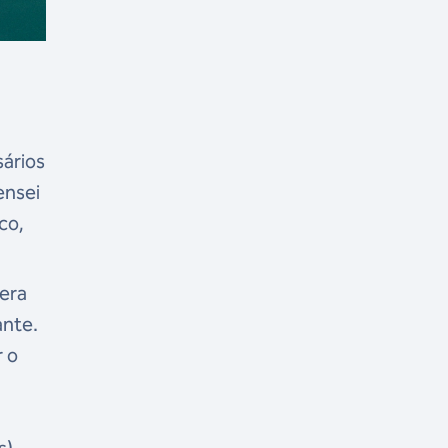
sários
ensei
co,
 era
ante.
r o