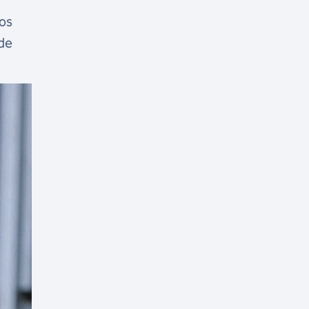
gos
 de