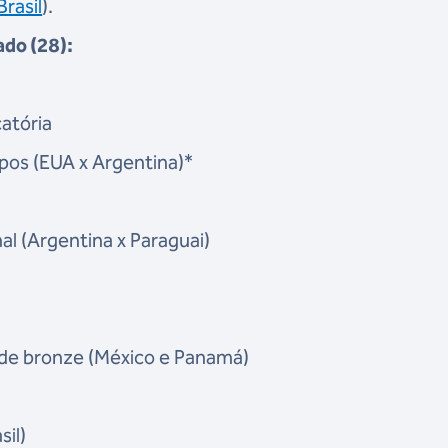
rasil
).
ado (28):
atória
upos (EUA x Argentina)*
al (Argentina x Paraguai)
 de bronze (México e Panamá)
sil)