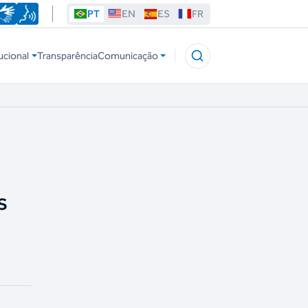
PT
EN
ES
FR
ucional
Transparência
Comunicação
s