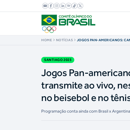
HOME
NOTÍCIAS
JOGOS PAN-AMERICANOS: CA
BRASIL TRANSMITE AO VIVO, N
FINAIS BRASILEIRAS NO BEISE
SANTIAGO 2023
Jogos Pan-americanos
transmite ao vivo, nes
no beisebol e no têni
Programação conta ainda com Brasil x Argentin