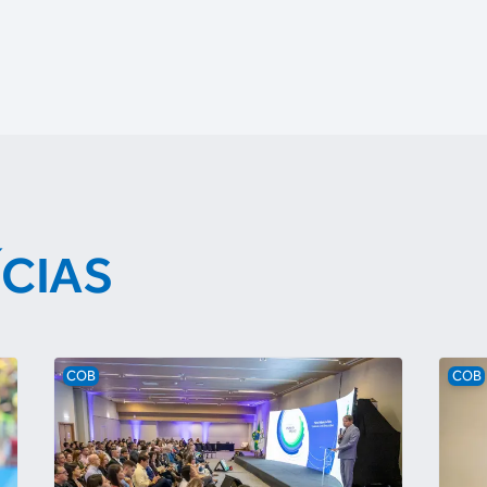
ÍCIAS
COB
COB