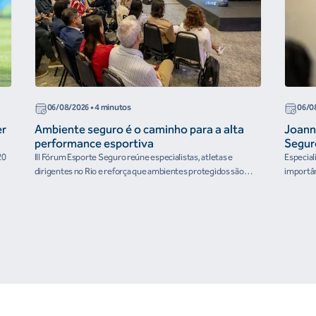
06/08/2026
• 4 minutos
06/0
er
Ambiente seguro é o caminho para a alta
Joann
performance esportiva
Segur
20
III Fórum Esporte Seguro reúne especialistas, atletas e
Especial
dirigentes no Rio e reforça que ambientes protegidos são
importân
condição para o desenvolvimento esportivo e a conquista de
resultados