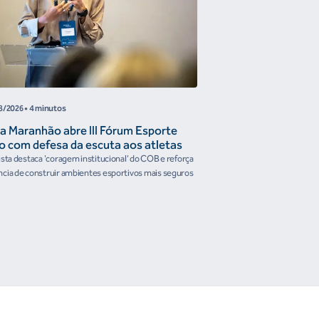
8/2026
• 4 minutos
05/08/2026
• 4 minutos
a Maranhão abre III Fórum Esporte
Reunião de Trabal
o com defesa da escuta aos atletas
Confederações disc
the Future e prese
ista destaca 'coragem institucional' do COB e reforça
Encontro reforçou a artic
organismos intern
cia de construir ambientes esportivos mais seguros
Brasileiro em temas estrat