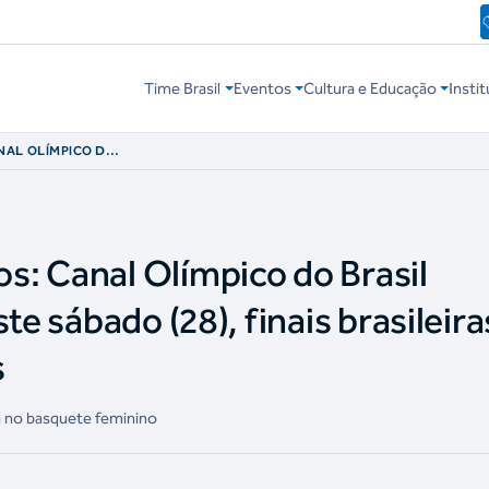
Time Brasil
Eventos
Cultura e Educação
Instit
NAL OLÍMPICO DO
ESTE SÁBADO (28),
BOL E NO TÊNIS
: Canal Olímpico do Brasil
te sábado (28), finais brasileira
s
a no basquete feminino