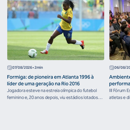
07/08/2026
• 2min
06/08/2
Formiga: de pioneira em Atlanta 1996 à
Ambiente
líder de uma geração na Rio 2016
performa
Jogadora esteve na estreia olímpica do futebol
III Fórum 
feminino e, 20 anos depois, viu estádios lotados
atletas e d
nos Jogos Olímpicos no Brasil
ambientes 
desenvolvi
resultados