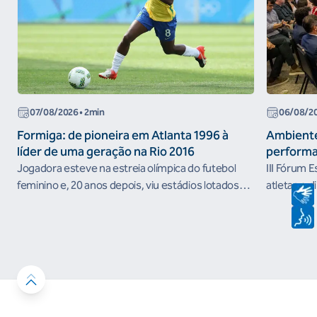
07/08/2026
• 2min
06/08/2
Formiga: de pioneira em Atlanta 1996 à
Ambiente
líder de uma geração na Rio 2016
performa
Jogadora esteve na estreia olímpica do futebol
III Fórum 
feminino e, 20 anos depois, viu estádios lotados
atletas e d
nos Jogos Olímpicos no Brasil
ambientes 
desenvolvi
resultados