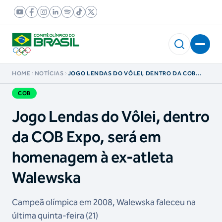
HOME
NOTÍCIAS
JOGO LENDAS DO VÔLEI, DENTRO DA COB
EXPO, SERÁ EM HOMENAGEM À EX-ATLETA
WALEWSKA
COB
Jogo Lendas do Vôlei, dentro
da COB Expo, será em
homenagem à ex-atleta
Walewska
Campeã olímpica em 2008, Walewska faleceu na
última quinta-feira (21)