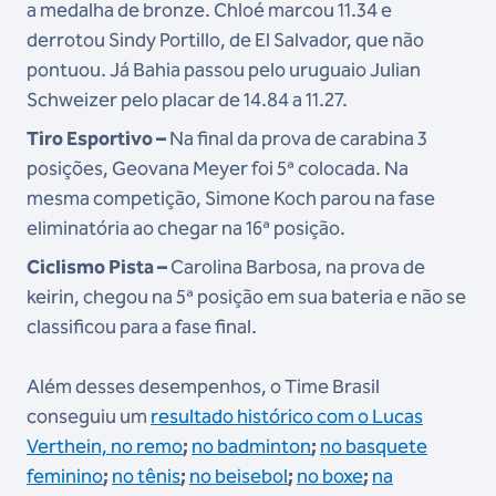
a medalha de bronze. Chloé marcou 11.34 e
derrotou Sindy Portillo, de El Salvador, que não
pontuou. Já Bahia passou pelo uruguaio Julian
Schweizer pelo placar de 14.84 a 11.27.
Tiro Esportivo –
Na final da prova de carabina 3
posições, Geovana Meyer foi 5ª colocada. Na
mesma competição, Simone Koch parou na fase
eliminatória ao chegar na 16ª posição.
Ciclismo Pista –
Carolina Barbosa, na prova de
keirin, chegou na 5ª posição em sua bateria e não se
classificou para a fase final.
Além desses desempenhos, o Time Brasil
conseguiu um
resultado histórico com o Lucas
Verthein, no remo
;
no badminton
;
no basquete
feminino
;
no tênis
;
no beisebol
;
no boxe
;
na