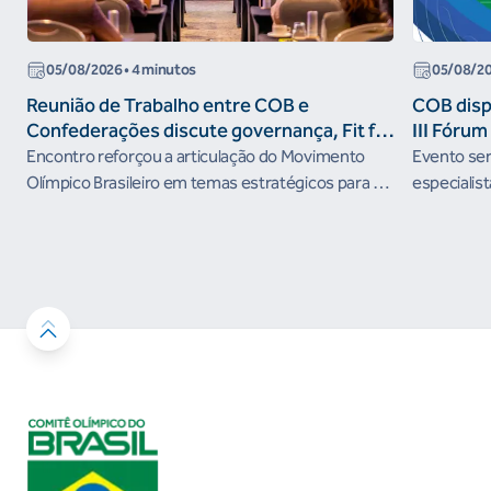
05/08/2026
• 4 minutos
05/08/2
Reunião de Trabalho entre COB e
COB dispo
Confederações discute governança, Fit for
III Fóru
the Future e presença do Brasil em
Encontro reforçou a articulação do Movimento
Evento será
organismos internacionais
Olímpico Brasileiro em temas estratégicos para os
especialist
próximos ciclos
Janeiro