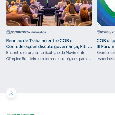
05/08/2026
• 4 minutos
05/08/2
Reunião de Trabalho entre COB e
COB dispo
Confederações discute governança, Fit for
III Fóru
the Future e presença do Brasil em
Encontro reforçou a articulação do Movimento
Evento será
organismos internacionais
Olímpico Brasileiro em temas estratégicos para os
especialist
próximos ciclos
Janeiro