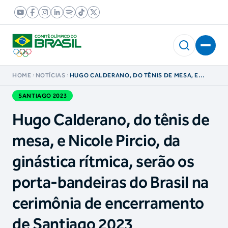
HOME
NOTÍCIAS
HUGO CALDERANO, DO TÊNIS DE MESA, E
NICOLE PIRCIO, DA GINÁSTICA RÍTMICA, SERÃO
OS PORTA-BANDEIRAS DO BRASIL NA
SANTIAGO 2023
CERIMÔNIA DE ENCERRAMENTO DE SANTIAGO
2023
Hugo Calderano, do tênis de
mesa, e Nicole Pircio, da
ginástica rítmica, serão os
porta-bandeiras do Brasil na
cerimônia de encerramento
de Santiago 2023