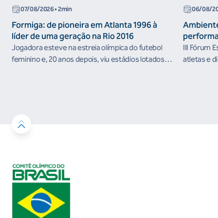
07/08/2026
• 2min
06/08/2
Formiga: de pioneira em Atlanta 1996 à
Ambiente
líder de uma geração na Rio 2016
performa
Jogadora esteve na estreia olímpica do futebol
III Fórum 
feminino e, 20 anos depois, viu estádios lotados
atletas e d
nos Jogos Olímpicos no Brasil
ambientes 
desenvolvi
resultados