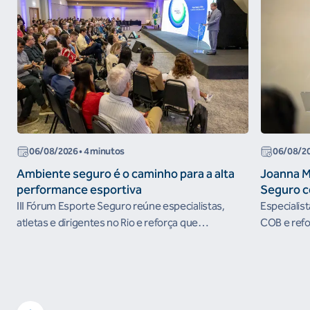
06/08/2026
• 4 minutos
06/08/2
Ambiente seguro é o caminho para a alta
Joanna M
performance esportiva
Seguro c
III Fórum Esporte Seguro reúne especialistas,
Especialis
atletas e dirigentes no Rio e reforça que
COB e refo
ambientes protegidos são condição para o
esportivos
desenvolvimento esportivo e a conquista de
resultados