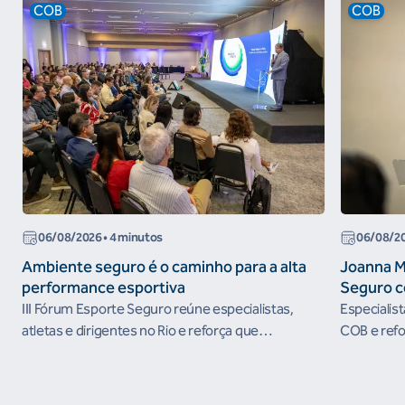
COB
COB
06/08/2026
• 4 minutos
06/08/2
Ambiente seguro é o caminho para a alta
Joanna M
performance esportiva
Seguro c
III Fórum Esporte Seguro reúne especialistas,
Especialis
atletas e dirigentes no Rio e reforça que
COB e refo
ambientes protegidos são condição para o
esportivos
desenvolvimento esportivo e a conquista de
resultados