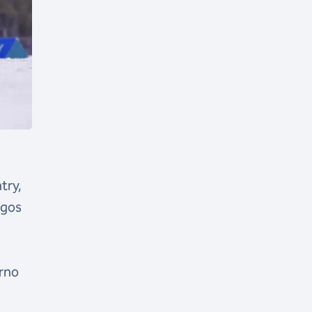
try,
ogos
rno