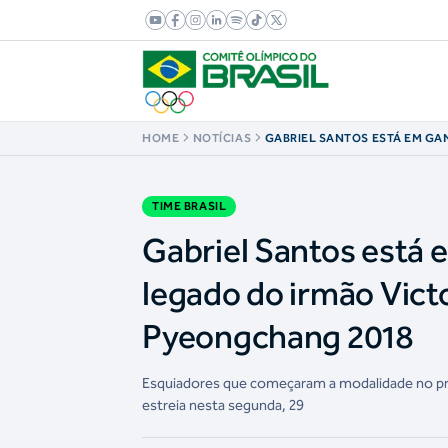
HOME
NOTÍCIAS
GABRIEL SANTOS ESTÁ EM GA
CONTINUAR O LEGADO DO IRM
ATLETA OLÍMPICO EM PYEON
TIME BRASIL
Gabriel Santos está
legado do irmão Victo
Pyeongchang 2018
Esquiadores que começaram a modalidade no pro
estreia nesta segunda, 29