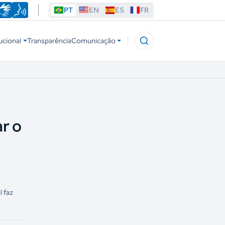
PT
EN
ES
FR
ucional
Transparência
Comunicação
r o
 faz