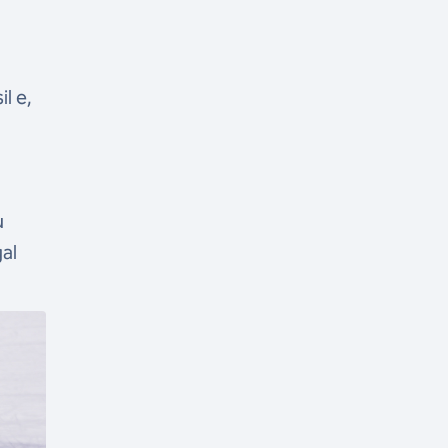
l e,
u
gal