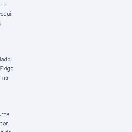
ria.
esqui
a
lado,
 Exige
 uma
 uma
tor,