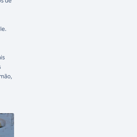
os de
le.
is
s
rmão,