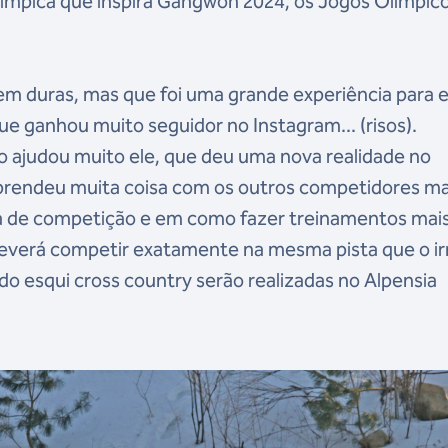
límpica que inspira Gangwon 2024, os Jogos Olímpic
bem duras, mas que foi uma grande experiência para e
e ganhou muito seguidor no Instagram... (risos).
 ajudou muito ele, que deu uma nova realidade no
prendeu muita coisa com os outros competidores ma
ia de competição e em como fazer treinamentos mai
 deverá competir exatamente na mesma pista que o i
o esqui cross country serão realizadas no Alpensia