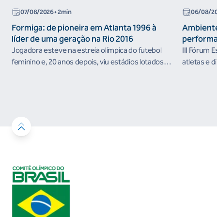
07/08/2026
• 2min
06/08/2
Formiga: de pioneira em Atlanta 1996 à
Ambiente
líder de uma geração na Rio 2016
performa
Jogadora esteve na estreia olímpica do futebol
III Fórum 
feminino e, 20 anos depois, viu estádios lotados
atletas e d
nos Jogos Olímpicos no Brasil
ambientes 
desenvolvi
resultados