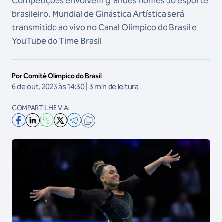
Competições envolvem grandes nomes do esporte
brasileiro. Mundial de Ginástica Artística será
transmitido ao vivo no Canal Olímpico do Brasil e
YouTube do Time Brasil
Por Comitê Olímpico do Brasil
6 de out, 2023 às 14:30 | 3 min de leitura
COMPARTILHE VIA: