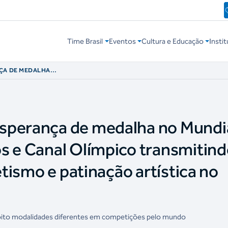
Time Brasil
Eventos
Cultura e Educação
Instit
NÇA DE MEDALHA
UÁTICOS E CANAL
ÁSTICA RÍTMICA,
STICA NO GELO
sperança de medalha no Mundi
s e Canal Olímpico transmitin
etismo e patinação artística no
oito modalidades diferentes em competições pelo mundo