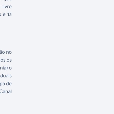
livre
 e 13
ão no
dos os
nia) o
iduais
apa de
 Canal