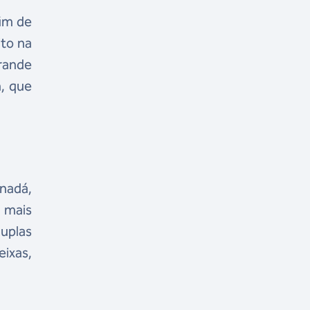
fim de
ito na
rande
, que
nadá,
 mais
duplas
ixas,