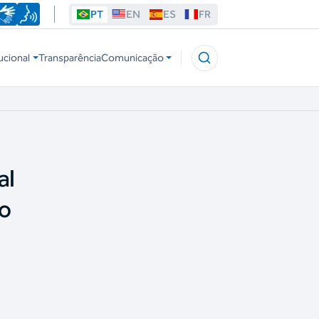
PT
EN
ES
FR
ucional
Transparência
Comunicação
al
do