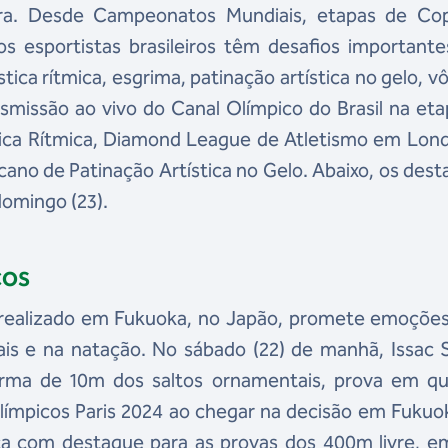
ra. Desde Campeonatos Mundiais, etapas de Co
s esportistas brasileiros têm desafios importante
tica rítmica, esgrima, patinação artística no gelo, vô
nsmissão ao vivo do Canal Olímpico do Brasil na et
ica Rítmica, Diamond League de Atletismo em Lond
ano de Patinação Artística no Gelo. Abaixo, os des
domingo (23).
COS
 realizado em Fukuoka, no Japão, promete emoções
tais e na natação. No sábado (22) de manhã, Issac
orma de 10m dos saltos ornamentais, prova em qu
límpicos Paris 2024 ao chegar na decisão em Fukuo
a com destaque para as provas dos 400m livre, e