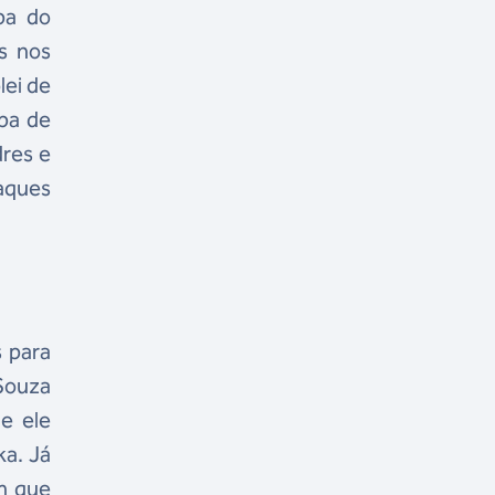
pa do
s nos
lei de
apa de
res e
taques
 para
 Souza
e ele
ka. Já
m que