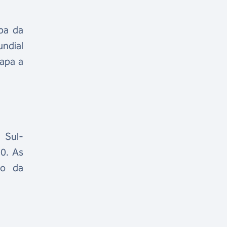
pa da
undial
tapa a
 Sul-
30. As
to da