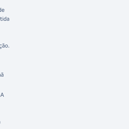
de
tida
ição.
hã
 A
m