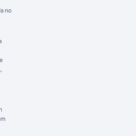
da no
a
de
,
m
têm