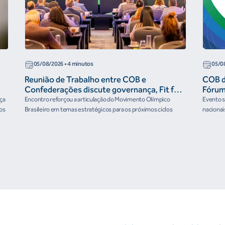
05/08/2026
• 4 minutos
05/0
Reunião de Trabalho entre COB e
COB di
Confederações discute governança, Fit for
Fórum
the Future e presença do Brasil em
rça
Encontro reforçou a articulação do Movimento Olímpico
Evento se
organismos internacionais
os
Brasileiro em temas estratégicos para os próximos ciclos
nacionai