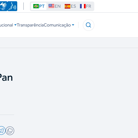
PT
EN
ES
FR
ucional
Transparência
Comunicação
Pan