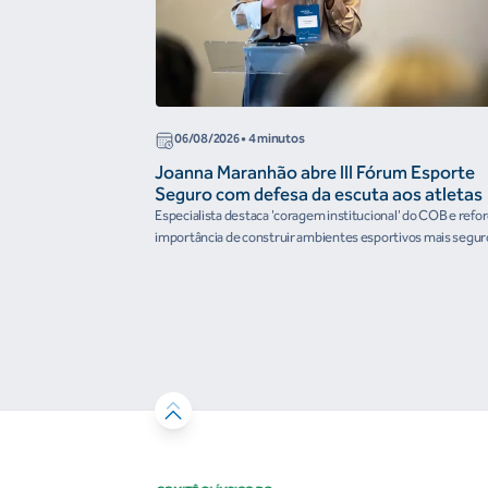
06/08/2026
• 4 minutos
Joanna Maranhão abre III Fórum Esporte
Seguro com defesa da escuta aos atletas
Especialista destaca 'coragem institucional' do COB e refo
importância de construir ambientes esportivos mais segur