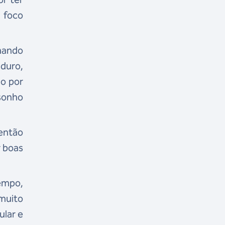
 foco
lhando
 duro,
ho por
 sonho
então
r boas
tempo,
 muito
ular e