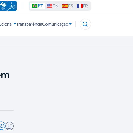
PT
EN
ES
FR
ucional
Transparência
Comunicação
 em