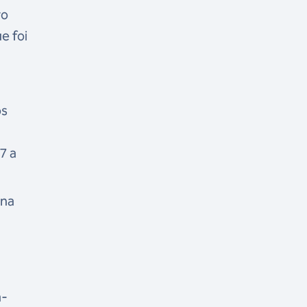
ro
e foi
os
7 a
 na
a-