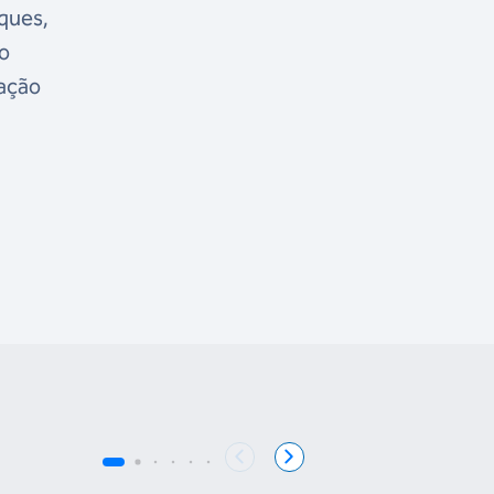
rques,
no
pação