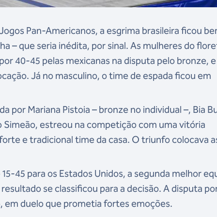
 Jogos Pan-Americanos, a esgrima brasileira ficou b
 – que seria inédita, por sinal. As mulheres do flor
or 40-45 pelas mexicanas na disputa pelo bronze, e
ocação. Já no masculino, o time de espada ficou em
a por Mariana Pistoia – bronze no individual –, Bia B
 Simeão, estreou na competição com uma vitória
orte e tradicional time da casa. O triunfo colocava a
e 15-45 para os Estados Unidos, a segunda melhor eq
esultado se classificou para a decisão. A disputa p
co, em duelo que prometia fortes emoções.