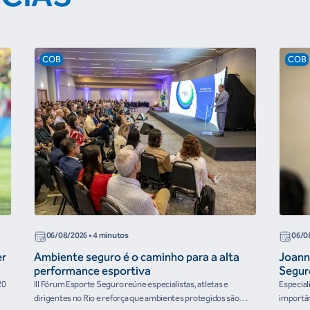
COB
COB
06/08/2026
• 4 minutos
06/0
er
Ambiente seguro é o caminho para a alta
Joann
performance esportiva
Segur
20
III Fórum Esporte Seguro reúne especialistas, atletas e
Especial
dirigentes no Rio e reforça que ambientes protegidos são
importân