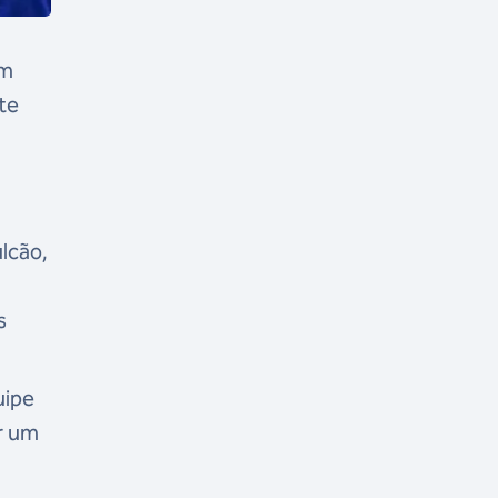
em
ete
ulcão,
s
uipe
or um