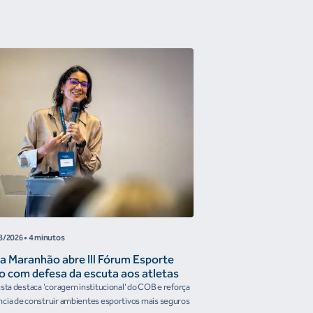
COB
8/2026
• 4 minutos
05/08/2026
• 4 minutos
a Maranhão abre III Fórum Esporte
Reunião de Trabal
o com defesa da escuta aos atletas
Confederações disc
the Future e prese
ista destaca 'coragem institucional' do COB e reforça
Encontro reforçou a artic
organismos intern
cia de construir ambientes esportivos mais seguros
Brasileiro em temas estrat