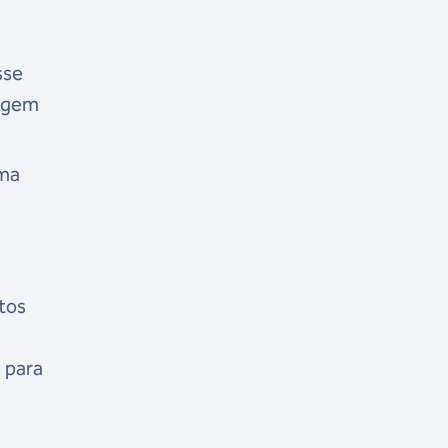
sse
tagem
uma
ntos
a para