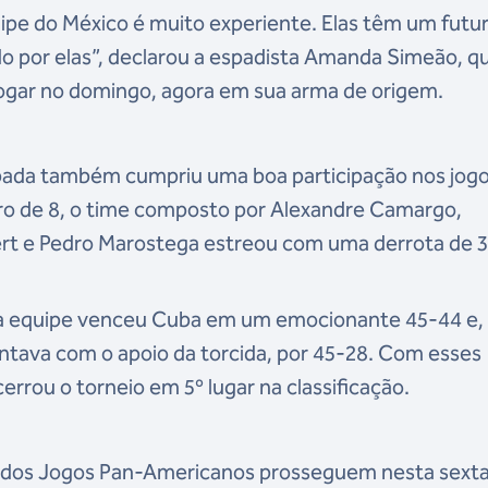
uipe do México é muito experiente. Elas têm um futu
do por elas”, declarou a espadista Amanda Simeão, qu
 jogar no domingo, agora em sua arma de origem.
espada também cumpriu uma boa participação nos jog
ro de 8, o time composto por Alexandre Camargo,
ert e Pedro Marostega estreou com uma derrota de 3
ossa equipe venceu Cuba em um emocionante 45-44 e,
ontava com o apoio da torcida, por 45-28. Com esses
cerrou o torneio em 5º lugar na classificação.
a dos Jogos Pan-Americanos prosseguem nesta sext