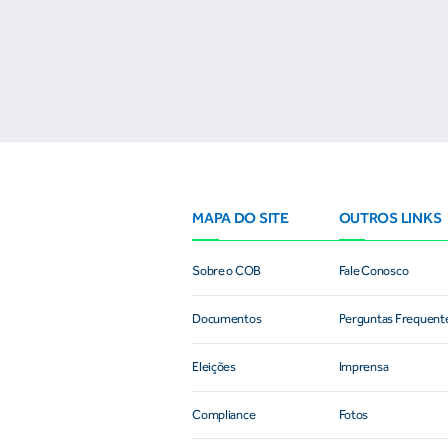
condição para o desenvolvimento esportivo e a conquista de
resultados
MAPA DO SITE
OUTROS LINKS
Sobre o COB
Fale Conosco
Documentos
Perguntas Frequent
Eleições
Imprensa
Compliance
Fotos