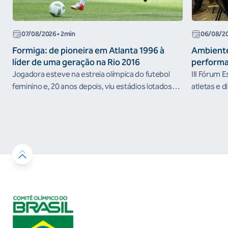
07/08/2026
• 2min
06/08/2
Formiga: de pioneira em Atlanta 1996 à
Ambiente
líder de uma geração na Rio 2016
performa
Jogadora esteve na estreia olímpica do futebol
III Fórum 
feminino e, 20 anos depois, viu estádios lotados
atletas e d
nos Jogos Olímpicos no Brasil
ambientes 
desenvolvi
resultados