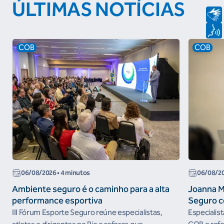
ÚLTIMAS NOTÍCIAS
COB
COB
06/08/2026
• 4 minutos
06/08/2
Ambiente seguro é o caminho para a alta
Joanna M
performance esportiva
Seguro c
III Fórum Esporte Seguro reúne especialistas,
Especialis