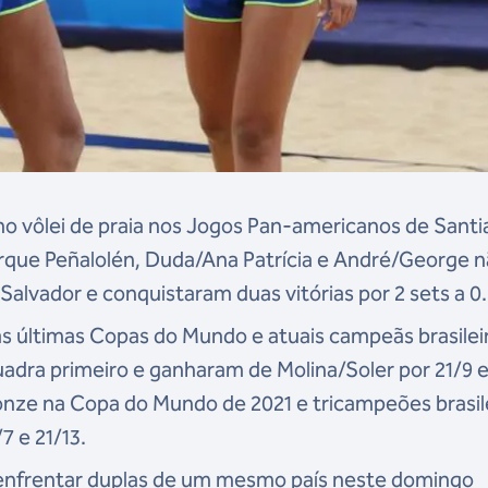
 no vôlei de praia nos Jogos Pan-americanos de Sant
rque Peñalolén, Duda/Ana Patrícia e André/George 
Salvador e conquistaram duas vitórias por 2 sets a 0.
as últimas Copas do Mundo e atuais campeãs brasilei
adra primeiro e ganharam de Molina/Soler por 21/9 e
nze na Copa do Mundo de 2021 e tricampeões brasile
 e 21/13.
a enfrentar duplas de um mesmo país neste domingo