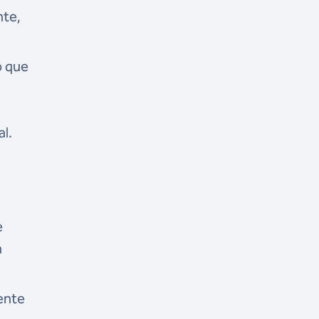
nte,
o que
l.
e
a
ente