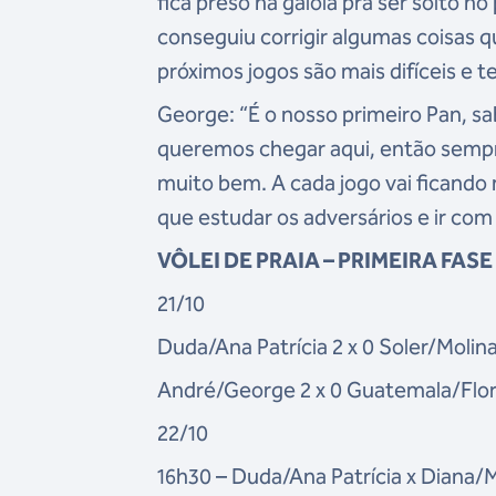
fica preso na gaiola pra ser solto no
conseguiu corrigir algumas coisas q
próximos jogos são mais difíceis e 
George: “É o nosso primeiro Pan, 
queremos chegar aqui, então sempr
muito bem. A cada jogo vai ficando
que estudar os adversários e ir com
VÔLEI DE PRAIA – PRIMEIRA FASE
21/10
Duda/Ana Patrícia 2 x 0 Soler/Molina 
André/George 2 x 0 Guatemala/Flore
22/10
16h30 – Duda/Ana Patrícia x Diana/