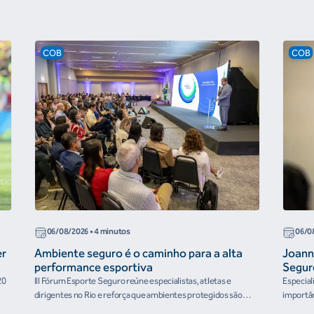
COB
COB
06/08/2026
• 4 minutos
06/0
er
Ambiente seguro é o caminho para a alta
Joann
performance esportiva
Segur
20
III Fórum Esporte Seguro reúne especialistas, atletas e
Especial
dirigentes no Rio e reforça que ambientes protegidos são
importân
condição para o desenvolvimento esportivo e a conquista de