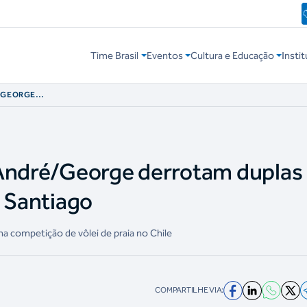
Time Brasil
Eventos
Cultura e Educação
Instit
É/GEORGE
VADOR NO PAN DE
 André/George derrotam duplas
e Santiago
 na competição de vôlei de praia no Chile
COMPARTILHE VIA: