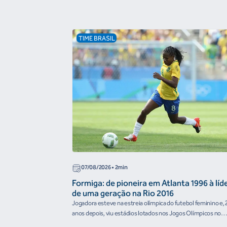
TIME BRASIL
07/08/2026
• 2min
Formiga: de pioneira em Atlanta 1996 à líd
de uma geração na Rio 2016
Jogadora esteve na estreia olímpica do futebol feminino e, 
anos depois, viu estádios lotados nos Jogos Olímpicos no
Brasil