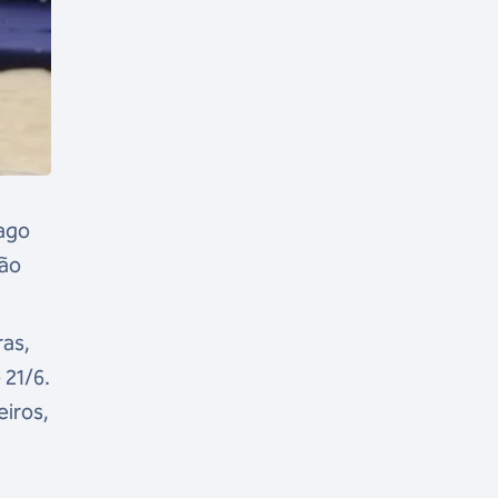
iago
não
ras,
 21/6.
iros,