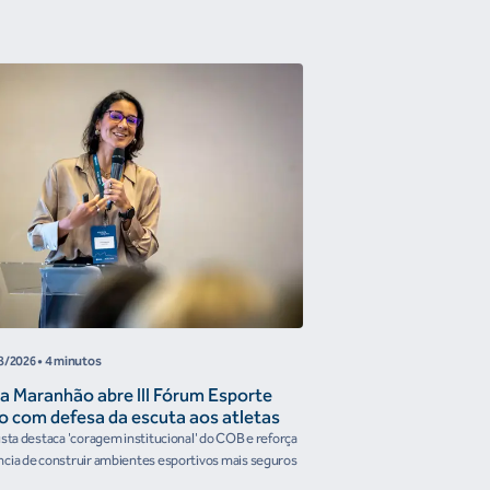
COB
8/2026
• 4 minutos
05/08/2026
• 4 minutos
a Maranhão abre III Fórum Esporte
Reunião de Trabal
o com defesa da escuta aos atletas
Confederações disc
the Future e prese
ista destaca 'coragem institucional' do COB e reforça
Encontro reforçou a artic
organismos intern
cia de construir ambientes esportivos mais seguros
Brasileiro em temas estrat