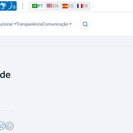
PT
EN
ES
FR
ucional
Transparência
Comunicação
 de