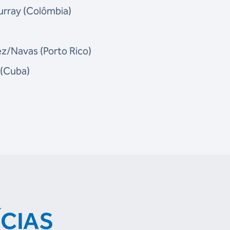
urray (Colômbia)
ez/Navas (Porto Rico)
 (Cuba)
ÍCIAS