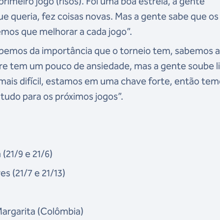
 primeiro jogo (risos). Foi uma boa estreia, a gente
ue queria, fez coisas novas. Mas a gente sabe que os
temos que melhorar a cada jogo”.
sabemos da importância que o torneio tem, sabemos 
e tem um pouco de ansiedade, mas a gente soube l
 mais difícil, estamos em uma chave forte, então te
 tudo para os próximos jogos”.
(21/9 e 21/6)
s (21/7 e 21/13)
Margarita (Colômbia)