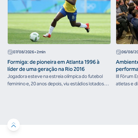
07/08/2026
• 2min
06/08/2
Formiga: de pioneira em Atlanta 1996 à
Ambiente
líder de uma geração na Rio 2016
performa
Jogadora esteve na estreia olímpica do futebol
III Fórum 
feminino e, 20 anos depois, viu estádios lotados
atletas e d
nos Jogos Olímpicos no Brasil
ambientes 
desenvolvi
resultados