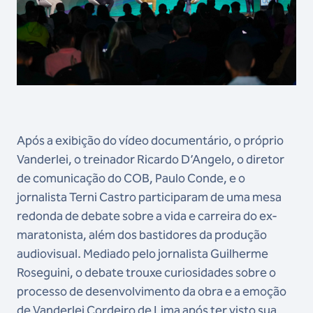
Após a exibição do vídeo documentário, o próprio
Vanderlei, o treinador Ricardo D’Angelo, o diretor
de comunicação do COB, Paulo Conde, e o
jornalista Terni Castro participaram de uma mesa
redonda de debate sobre a vida e carreira do ex-
maratonista, além dos bastidores da produção
audiovisual. Mediado pelo jornalista Guilherme
Roseguini, o debate trouxe curiosidades sobre o
processo de desenvolvimento da obra e a emoção
de Vanderlei Cordeiro de Lima após ter visto sua