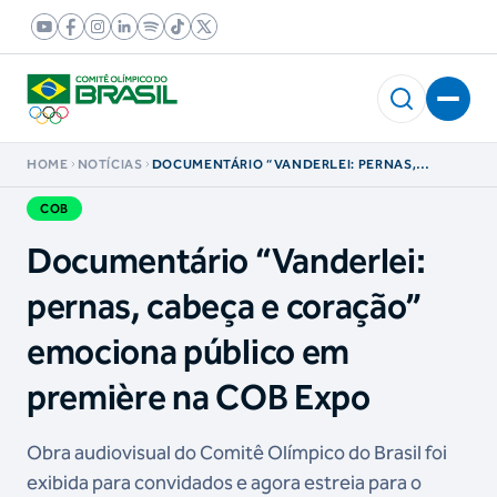
HOME
NOTÍCIAS
DOCUMENTÁRIO “VANDERLEI: PERNAS,
CABEÇA E CORAÇÃO” EMOCIONA PÚBLICO EM
PREMIÈRE NA COB EXPO
COB
Documentário “Vanderlei:
pernas, cabeça e coração”
emociona público em
première na COB Expo
Obra audiovisual do Comitê Olímpico do Brasil foi
exibida para convidados e agora estreia para o