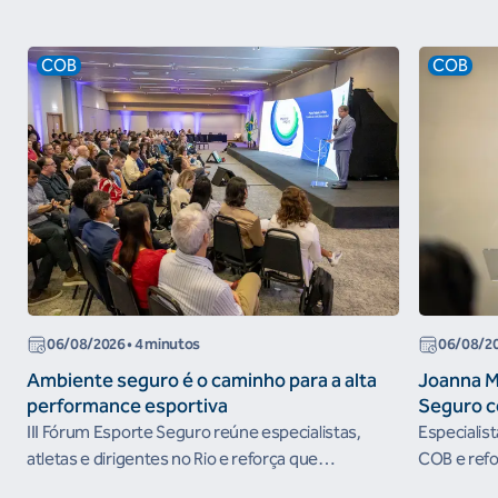
COB
COB
06/08/2026
• 4 minutos
06/08/2
Ambiente seguro é o caminho para a alta
Joanna M
performance esportiva
Seguro c
III Fórum Esporte Seguro reúne especialistas,
Especialis
atletas e dirigentes no Rio e reforça que
COB e refo
ambientes protegidos são condição para o
esportivos