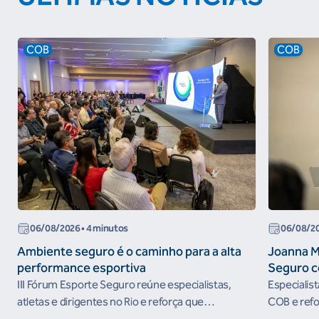
COB
COB
06/08/2026
• 4 minutos
06/08/2
Ambiente seguro é o caminho para a alta
Joanna M
performance esportiva
Seguro c
III Fórum Esporte Seguro reúne especialistas,
Especialis
atletas e dirigentes no Rio e reforça que
COB e refo
ambientes protegidos são condição para o
esportivos